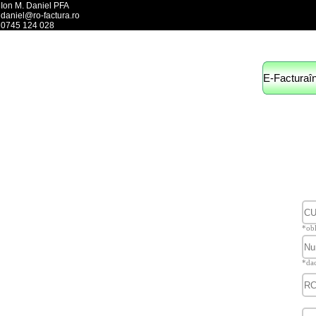
Ion M. Daniel PFA
daniel@ro-factura.ro
0745 124 028
*obl
T
*dac