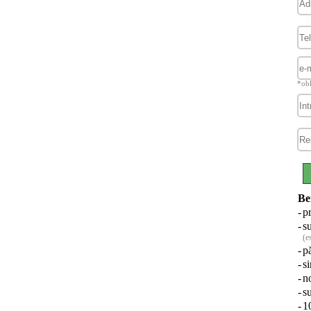
*obl
Ben
-
pr
-
s
(e
-
pă
-
s
-
no
-
s
-
10