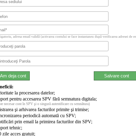
igatoriu, adresa email validă (activarea contului se face instantaneu după verificarea adresei de e
Am deja cont
Salvare cont
eficii:
ioritate la procesarea datelor;
uport pentru accesarea SPV fără semnatura digitala;
ste necesar cont în SPV şi o singură autentificare cu semnătura)
strarea şi arhivarea facturilor primite şi trimise;
incronizarea periodică automată cu SPV;
tificări prin email la primirea facturilor din SPV;
uport tehnic;
 zile acces gratuit;